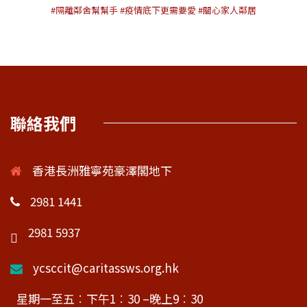
#隔離鄰舍幫幫手
#疫情底下更需要愛
#關心家人鄰居
聯絡我們
香港長洲雅寧苑豪澤閣地下
2981 1441
2981 5937
ycsccit@caritassws.org.hk
星期一至五︰下午1︰30 –晚上9︰30