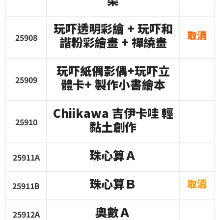
玩吓透明彩繪
+
玩吓和
取消
25908
諧粉彩繪畫
+
禪繞畫
玩吓紙偶影偶
+
玩吓立
25909
體卡
+
製作小書繪本
Chiikawa
吉伊卡哇
輕
25910
黏土創作
珠心算Ａ
25911A
珠心算Ｂ
取消
25911B
奧數Ａ
25912A