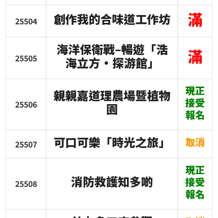
滿
創作我的合味道工作坊
25504
海洋保衛戰
–
暢遊「浩
滿
25505
海立方
•
探游館」
現正
親親嘉道理農場暨植物
接受
25506
園
報名
可口可樂「時光之旅」
取消
25507
現正
消防救護知多啲
接受
25508
報名