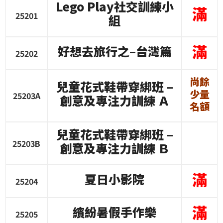
Lego Play
社交訓練小
滿
25201
組
滿
好想去旅行之
–
台灣篇
25202
尚餘
兒童花式鞋帶穿綁班
–
少量
25203A
創意及專注力訓練
Ａ
名額
兒童花式鞋帶穿綁班
–
25203B
創意及專注力訓練
Ｂ
滿
夏日小影院
25204
滿
繽紛暑假手作樂
25205