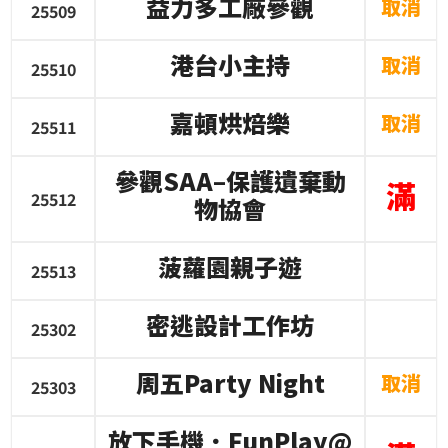
益力多工廠參觀
取消
25509
港台小主持
取消
25510
嘉頓烘焙樂
取消
25511
參觀
SAA–
保護遺棄動
滿
25512
物協會
菠蘿園親子遊
25513
密逃設計工作坊
25302
周五
Party Night
取消
25303
放下手機．
FunPlay@