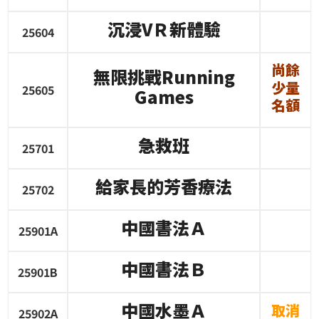
沉浸
V
Ｒ新體驗
25604
尚餘
無限挑戰
Running
少量
25605
Games
名額
急救班
25701
給家長的芳香療法
25702
中國書法Ａ
25901A
中國書法Ｂ
25901B
中國水墨Ａ
取消
25902A