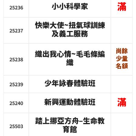
滿
小小科學家
25236
快樂大使
~
扭氣球訓練
25237
及義工服務
尚餘
織出我心情
~
毛毛條編
少量
25238
織
名額
少年詠春體驗班
25239
滿
新興運動體驗班
25240
踏上挪亞方舟
–
生命教
25503
育館