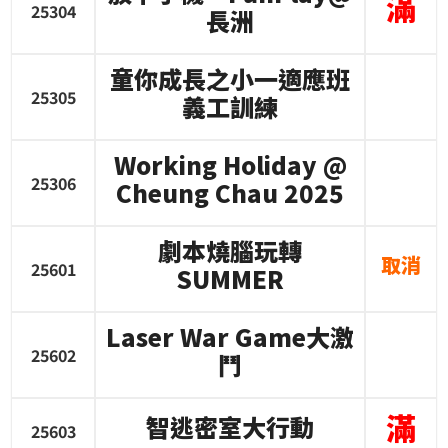
滿
25304
長洲
童你成長之小一適應班
25305
義工訓練
Working Holiday @
25306
Cheung Chau 2025
劇本燒腦玩轉
取消
25601
SUMMER
Laser War Game
大激
25602
鬥
滿
智逃密室大行動
25603