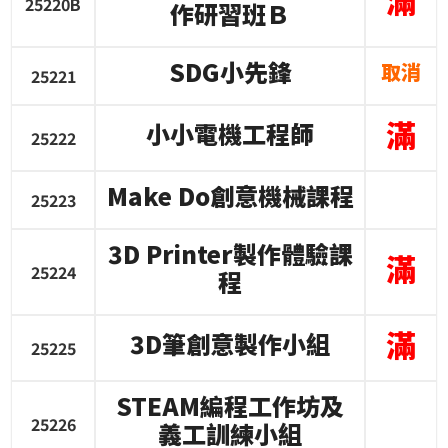
25220B
作研習班Ｂ
SDG
小先鋒
取消
25221
滿
小小電機工程師
25222
Make Do
創意機械課程
25223
3D Printer
製作體驗課
滿
25224
程
滿
3D
筆創意製作小組
25225
STEAM
編程工作坊及
25226
義工訓練小組