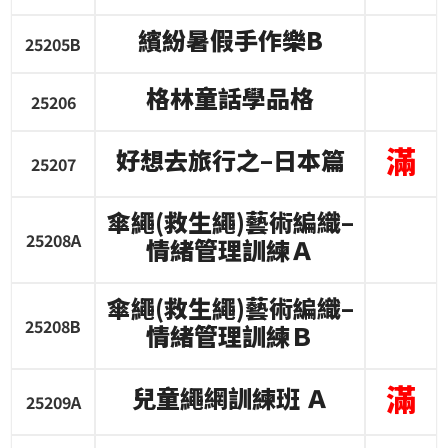
繽紛暑假手作樂
B
25205B
格林童話學品格
25206
滿
好想去旅行之
–
日本篇
25207
傘繩
(
救生繩
)
藝術編織
–
25208A
情緒管理訓練Ａ
傘繩
(
救生繩
)
藝術編織
–
25208B
情緒管理訓練Ｂ
滿
兒童繩網訓練班
Ａ
25209A