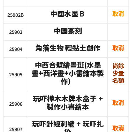
中國水墨Ｂ
取消
25902B
中國篆刻
25903
角落生物
輕黏土創作
取消
25904
中西合壁繪畫班
(
水墨
尚餘
畫
+
西洋畫
+
小書繪本製
少量
25905
作）
名額
玩吓樺木木牌木盒子
+
取消
25906
製作小書繪本
玩吓針線刺繡
+
玩吓扎
取消
25907
染